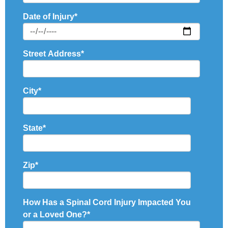
Date of Injury
*
Street Address
*
City
*
State
*
Zip
*
How Has a Spinal Cord Injury Impacted You
or a Loved One?
*